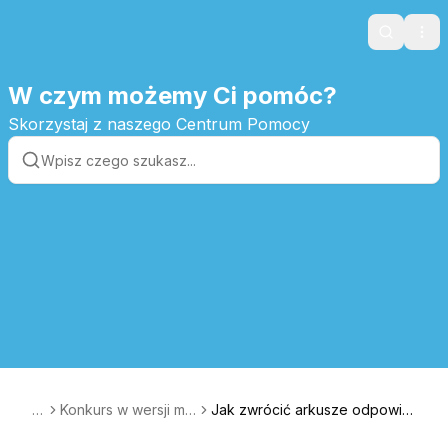
Search
Ope
W czym możemy Ci pomóc?
Skorzystaj z naszego Centrum Pomocy
P
Konkurs w wersji mi
Jak zwrócić arkusze odpowie
L
eszanej / papierow
dzi do oceny?